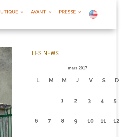
OUTIQUE
AVANT
PRESSE
LES NEWS
mars 2017
L
M
M
J
V
S
D
1
2
3
4
5
6
7
8
9
10
11
12