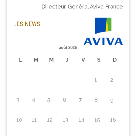
Directeur Général Aviva France
LES NEWS
août 2026
L
M
M
J
V
S
D
1
2
3
4
5
6
7
8
9
10
11
12
13
14
15
16